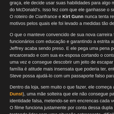
graça, ele decide usar suas habilidades para alg
do McDonald’s. Isso fez com que ele ganhasse o su
O roteiro de Cianfrance e
Kirt Gunn
nunca tenta re
motivos pelos quais ele foi levado a medidas tão 
O que o manteve convencido de sua nova carreira fo
funcionários com educação e garantindo a estrita 
Jeffrey acaba sendo preso. E ele pega uma pena 
encarcerado e com sua ex-esposa cortando o contat
uma vez e consegue descobrir um jeito de escapar d
família é atitude mais insensata que poderia ter, 
Steve possa ajudá-lo com um passaporte falso para 
Dentro da loja, sem muito o que fazer, ele começa a
Dunst
), uma mãe solteira que ele não consegue par
identidade falsa, metendo-se em encrencas cada ve
O filme funciona justamente por conta dessa dupla 