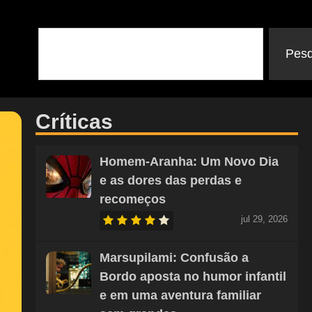
Pesq
Críticas
Homem-Aranha: Um Novo Dia
e as dores das perdas e
recomeços
jul 29, 2026
Marsupilami: Confusão a
Bordo aposta no humor infantil
e em uma aventura familiar