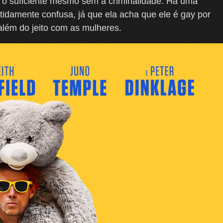
il o suficiente mesmo sem a criminalidade. Há uma
rtidamente confusa, já que ela acha que ele é gay por
além do jeito com as mulheres.