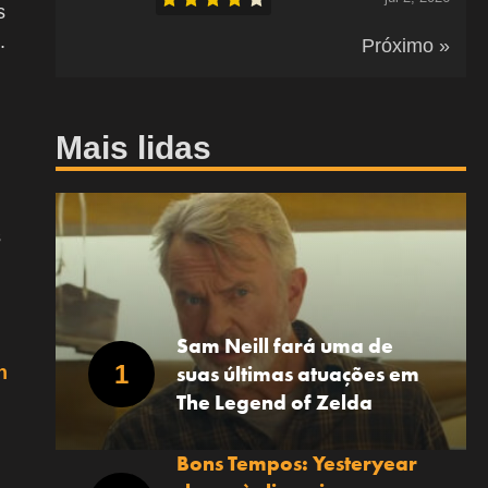
s
.
Próximo »
Mais lidas
s
Sam Neill fará uma de
suas últimas atuações em
n
The Legend of Zelda
Bons Tempos: Yesteryear