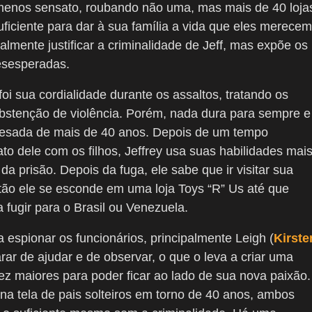
o menos sensato, roubando não uma, mas mais de 40 loja
ficiente para dar à sua família a vida que eles merecem
almente justificar a criminalidade de Jeff, mas expõe os
desesperadas.
i sua cordialidade durante os assaltos, tratando os
abstenção de violência. Porém, nada dura para sempre e
pesada de mais de 40 anos. Depois de um tempo
o dele com os filhos, Jeffrey usa suas habilidades mai
a prisão. Depois da fuga, ele sabe que ir visitar sua
então ele se esconde em uma loja Toys “R” Us até que
fugir para o Brasil ou Venezuela.
 espionar os funcionários, principalmente Leigh (
Kirste
ar de ajudar e de observar, o que o leva a criar uma
z maiores para poder ficar ao lado de sua nova paixão.
na tela de pais solteiros em torno de 40 anos, ambos