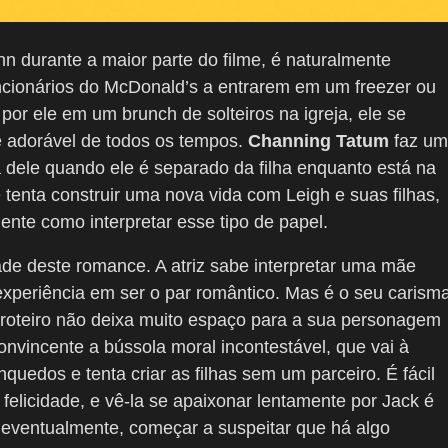
hn durante a maior parte do filme, é naturalmente
cionários do McDonald’s a entrarem em um freezer ou
r ele em um brunch de solteiros na igreja, ele se
e adorável de todos os tempos.
Channing Tatum
faz um
a dele quando ele é separado da filha enquanto está na
 tenta construir uma nova vida com Leigh e suas filhas,
nte como interpretar esse tipo de papel.
e deste romance. A atriz sabe interpretar uma mãe
experiência em ser o par romântico. Mas é o seu carism
 roteiro não deixa muito espaço para a sua personagem
onvincente a bússola moral incontestável, que vai à
quedos e tenta criar as filhas sem um parceiro. É fácil
 felicidade, e vê-la se apaixonar lentamente por Jack é
ara, eventualmente, começar a suspeitar que há algo