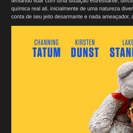
tentando lidar com uma situação estressante, difíc
química real ali, inicialmente de uma natureza dive
conta de seu jeito desarmante e nada ameaçador, 