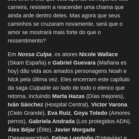
carreira, resistem a reacender uma chama que
ainda arde dentro deles. Mas agora que seus
caminhos se cruzaram novamente, será que o
amor se mostrará mais forte do que o
ressentimento?
Em
Nossa Culpa
, os atores
Nicole Wallace
(Skam España) e
Gabriel Guevara
(Mañana es
hoy) dão vida aos amados personagens Noah e
Nick pela última vez. Eles encerram este capítulo
da saga
Culpable
ao lado de todo o elenco que
retorna, incluindo
Marta Hazas
(Días mejores),
Iván Sánchez
(Hospital Central),
Victor Varona
(Cielo Grande),
Eva Ruiz
,
Goya Toledo
(Amores
perros),
Gabriela Andrada
(Los protegidos ADN),
Álex Béjar
(Élite),
Javier Morgade
(Desaparecidos),
Felipe Londoño
(Entrevías) e