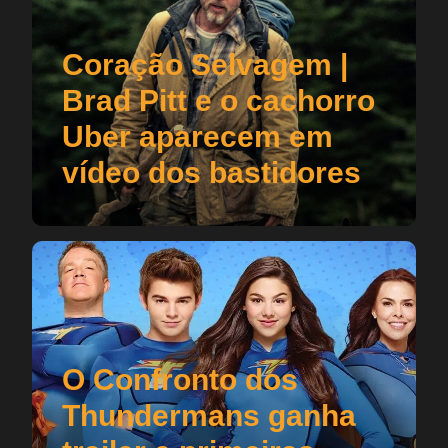
Coração Selvagem |
Brad Pitt e o cachorro
Uber aparecem em
vídeo dos bastidores
O Confronto dos
Thundermans ganha