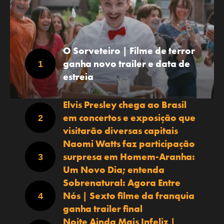
O Sorveteiro | Filme de terror
ganha novo trailer e data de
estreia
Elvis Presley chega ao Brasil
em concertos e exposição que
visitarão diversas capitais
Naomi Watts faz participação
surpresa em Homem-Aranha:
Um Novo Dia; entenda
Sobrenatural: Agora Entre
Nós | Sexto filme da franquia
ganha trailer final
Noite Ainda Mais Infeliz |