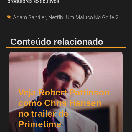
produtores executivos.
Adam Sandler
,
Netflix
,
Um Maluco No Golfe 2
Conteúdo relacionado
Veja Robert Pattinson
como Chris Hansen
no trailer de
Primetime