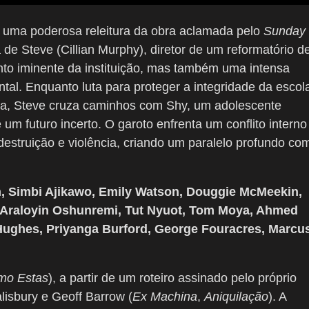
 uma poderosa releitura da obra aclamada pelo
Sunday
de Steve (Cillian Murphy), diretor de um reformatório d
to iminente da instituição, mas também uma intensa
tal. Enquanto luta para proteger a integridade da escol
ela, Steve cruza caminhos com Shy, um adolescente
m futuro incerto. O garoto enfrenta um conflito interno
destruição e violência, criando um paralelo profundo co
, Simbi Ajikawo, Emily Watson, Douggie McMeekin,
, Araloyin Oshunremi, Tut Nyuot, Tom Moya, Ahmed
-Hughes, Priyanga Burford, George Fouracres, Marcu
mo Estas
), a partir de um roteiro assinado pelo próprio
alisbury e Geoff Barrow (
Ex Machina
,
Aniquilação
). A