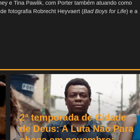
oney e Tina Pawlik, com Porter também atuando como
r de fotografia Robrecht Heyvaert (
Bad Boys for Life
) e a
2ª temporada de Cidade
de Deus: A Luta Não Para
chega em novembro;