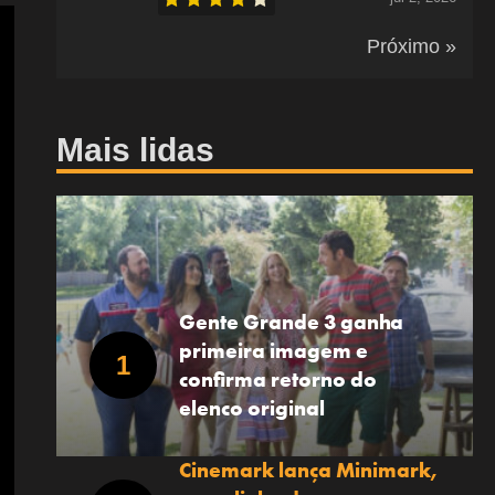
Próximo »
Mais lidas
Gente Grande 3 ganha
primeira imagem e
confirma retorno do
elenco original
Cinemark lança Minimark,