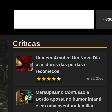
Pesq
Críticas
Homem-Aranha: Um Novo Dia
e as dores das perdas e
recomeços
jul 29, 2026
Marsupilami: Confusão a
Bordo aposta no humor infantil
e em uma aventura familiar