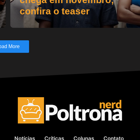
confira o teaser
oad More
Notícias
Críticas
Colunas
Contato