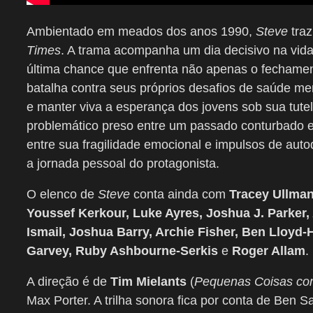
Ambientado em meados dos anos 1990,
Steve
traz
Times
. A trama acompanha um dia decisivo na vida 
última chance que enfrenta não apenas o fechamen
batalha contra seus próprios desafios de saúde men
e manter viva a esperança dos jovens sob sua tut
problemático preso entre um passado conturbado e u
entre sua fragilidade emocional e impulsos de auto
a jornada pessoal do protagonista.
O elenco de
Steve
conta ainda com
Tracey Ullman
Youssef Kerkour, Luke Ayres, Joshua J. Parker
Ismail, Joshua Barry, Archie Fisher, Ben Lloyd
Garvey, Ruby Ashbourne-Serkis
e
Roger Allam
.
A direção é de
Tim Mielants
(
Pequenas Coisas co
Max Porter. A trilha sonora fica por conta de Ben S