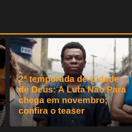
2ª temporada de Cidade
de Deus: A Luta Não Para
chega em novembro;
confira o teaser