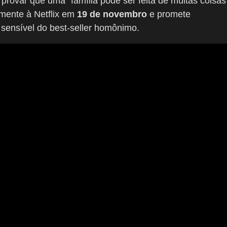
rovar que uma “família pode ser feita de muitas coisas
lmente à Netflix em
19 de novembro
e promete
sensível do best-seller homônimo.