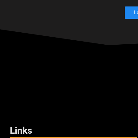
L
Links