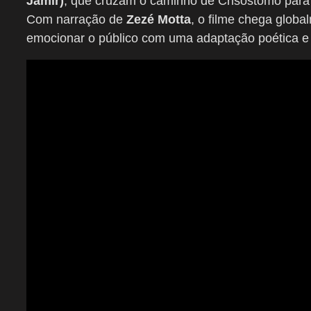
Jamir)
, que cruzam o caminho de Crisóstomo para p
Com narração de
Zezé Motta
, o filme chega globa
emocionar o público com uma adaptação poética e 