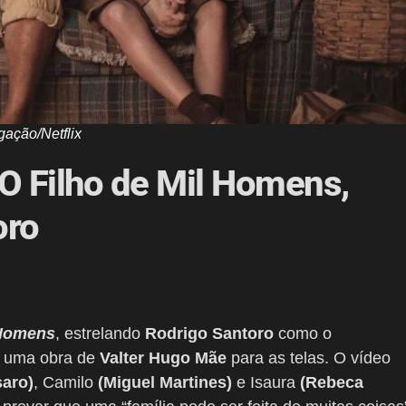
gação/Netflix
e O Filho de Mil Homens,
oro
 Homens
, estrelando
Rodrigo Santoro
como o
e uma obra de
Valter Hugo Mãe
para as telas. O vídeo
aro)
, Camilo
(Miguel Martines)
e Isaura
(Rebeca