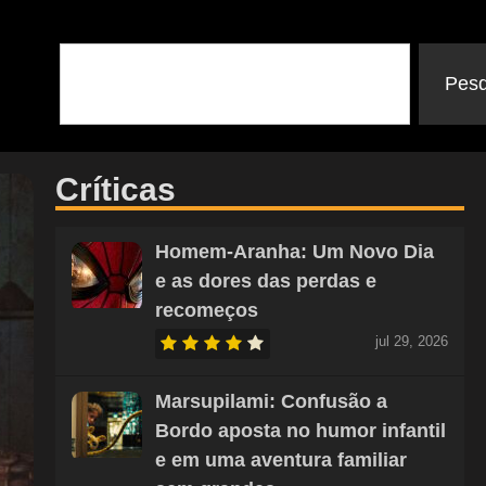
Pesq
Críticas
Homem-Aranha: Um Novo Dia
e as dores das perdas e
recomeços
jul 29, 2026
Marsupilami: Confusão a
Bordo aposta no humor infantil
e em uma aventura familiar