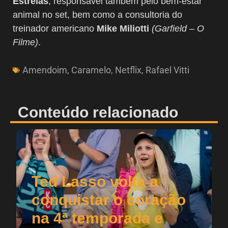
Estrelas
, responsável também pelo bem-estar
animal no set, bem como a consultoria do
treinador americano
Mike Miliotti
(Garfield – O
Filme)
.
Amendoim
,
Caramelo
,
Netflix
,
Rafael Vitti
Conteúdo relacionado
Ted Lasso volta a
conquistar o coração
na 4ª temporada e