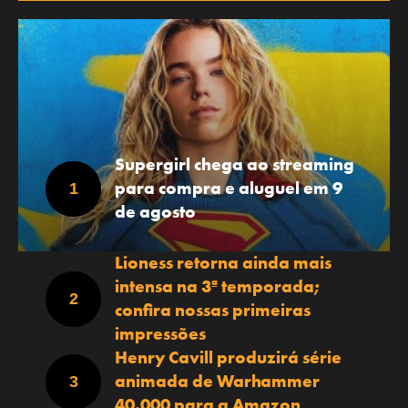
Supergirl chega ao streaming
para compra e aluguel em 9
de agosto
Lioness retorna ainda mais
intensa na 3ª temporada;
confira nossas primeiras
impressões
Henry Cavill produzirá série
animada de Warhammer
40.000 para a Amazon