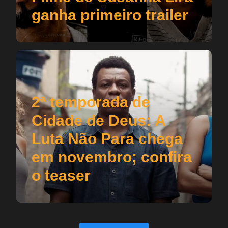
ganha primeiro trailer
2ª temporada de
Cidade de Deus: A
Luta Não Para chega
em novembro; confira
o teaser