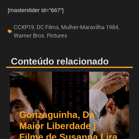
[masterslider id=”667″]
CCXP19
,
DC Films
,
Mulher-Maravilha 1984
,
Warner Bros. Pictures
Conteúdo relacionado
Gonzaguinha, Da
Maior Liberdade |
Filme de Susanna Lira