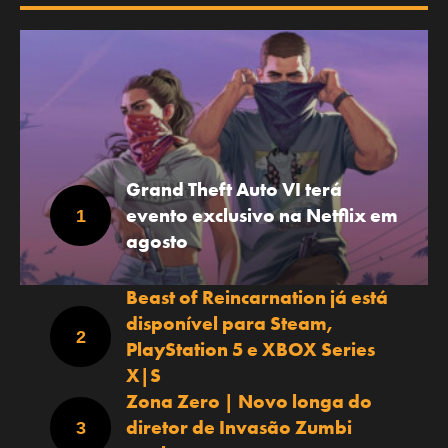
Grand Theft Auto VI terá
evento exclusivo na Netflix em
agosto
Beast of Reincarnation já está
disponível para Steam,
PlayStation 5 e XBOX Series
X|S
Zona Zero | Novo longa do
diretor de Invasão Zumbi