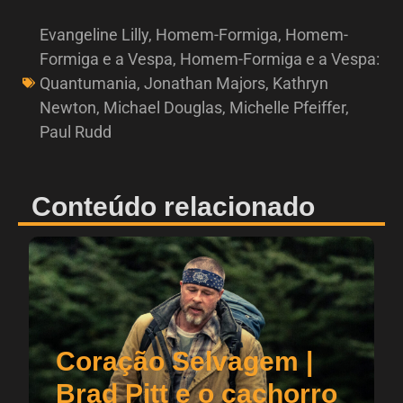
Evangeline Lilly
,
Homem-Formiga
,
Homem-
Formiga e a Vespa
,
Homem-Formiga e a Vespa:
Quantumania
,
Jonathan Majors
,
Kathryn
Newton
,
Michael Douglas
,
Michelle Pfeiffer
,
Paul Rudd
Conteúdo relacionado
Coração Selvagem |
Brad Pitt e o cachorro