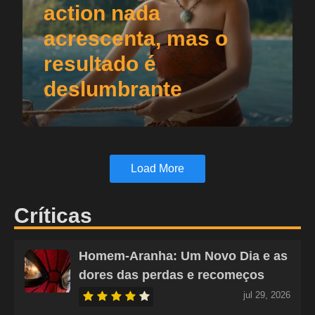
action nada
acrescenta, mas o
resultado é
deslumbrante
Load More
Críticas
Homem-Aranha: Um Novo Dia e as
dores das perdas e recomeços
jul 29, 2026