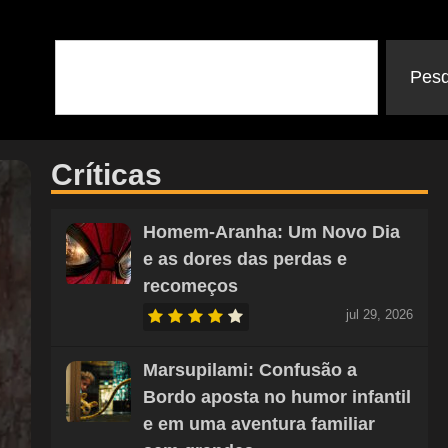
Pesq
Críticas
Homem-Aranha: Um Novo Dia
e as dores das perdas e
recomeços
jul 29, 2026
Marsupilami: Confusão a
Bordo aposta no humor infantil
e em uma aventura familiar