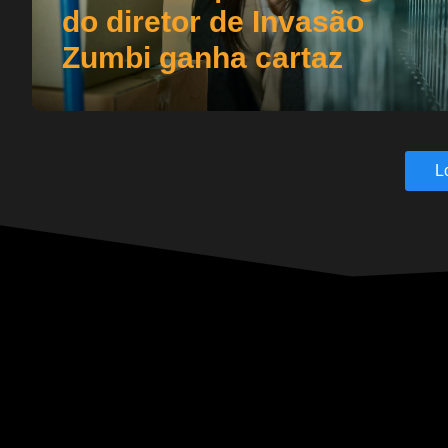
do diretor de Invasão
Zumbi ganha cartaz
L