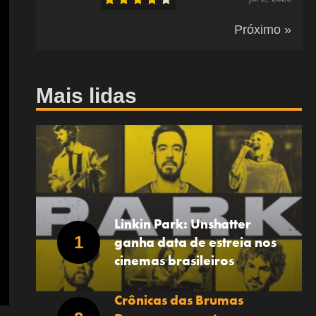
Próximo »
Mais lidas
Linkin Park: Unshatter
ganha data de estreia nos
cinemas brasileiros
Crônicas das Brumas