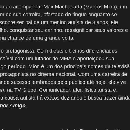
ação ao acompanhar Max Machadada (Marcos Mion), um
 de sua carreira, afastado do ringue enquanto se
cobre ser pai de um menino autista de 8 anos, ele
ho, conquistar seu carinho, ressignificar seus valores e
tima chance de uma grande volta.
o protagonista. Com dietas e treinos diferenciados,
ossível com um lutador de MMA e aperfeiçoou sua
ngo período. Mion é um dos principais nomes da televis
ro protagonista no cinema nacional. Com uma carreira de
de sucesso lembrados pelo público até hoje, ele vive
on
, na TV Globo. Comunicador, ator, fisiculturista e,
 da causa autista há exatos dez anos e busca trazer aind
hor Amigo
.