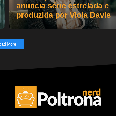
anuncia série estrelada e
produzida por Viola Davis
oad More