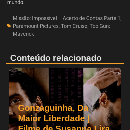
mundo.
Missão: Impossível – Acerto de Contas Parte 1
,
Paramount Pictures
,
Tom Cruise
,
Top Gun:
Maverick
Conteúdo relacionado
Gonzaguinha, Da
Maior Liberdade |
Filme de Susanna Lira