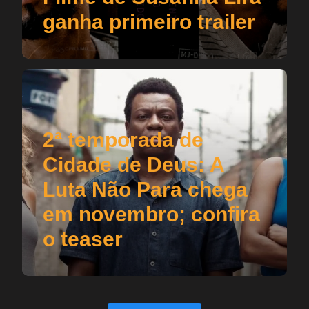
ganha primeiro trailer
2ª temporada de
Cidade de Deus: A
Luta Não Para chega
em novembro; confira
o teaser