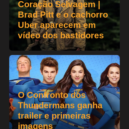
Coração Selvagem |
Brad Pitt e o cachorro
Uber aparecem em
vídeo dos bastidores
O Confronto dos
Thundermans ganha
trailer e primeiras
imagens