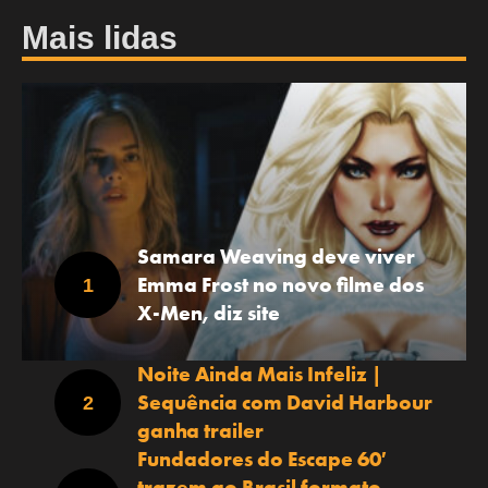
Mais lidas
Samara Weaving deve viver
Emma Frost no novo filme dos
X-Men, diz site
Noite Ainda Mais Infeliz |
Sequência com David Harbour
ganha trailer
Fundadores do Escape 60′
trazem ao Brasil formato