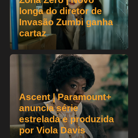
longa do diretor de
Invasão Zumbi ganha
cartaz
Ascent | Paramount+
anuncia série
estrelada e produzida
por Viola Davis