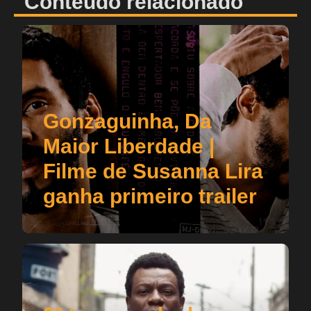
Conteúdo relacionado
Gonzaguinha, Da
Maior Liberdade |
Filme de Susanna Lira
ganha primeiro trailer