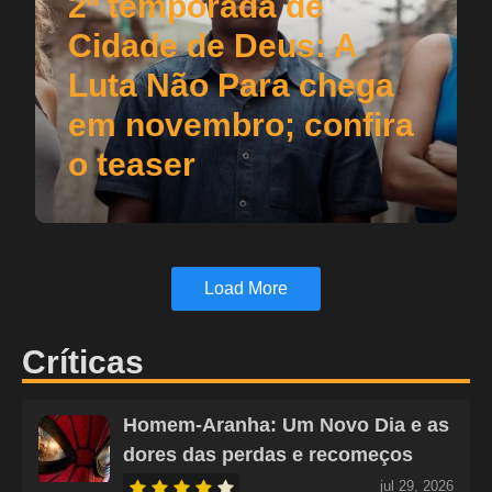
2ª temporada de
Cidade de Deus: A
Luta Não Para chega
em novembro; confira
o teaser
Load More
Críticas
Homem-Aranha: Um Novo Dia e as
dores das perdas e recomeços
jul 29, 2026