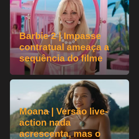
Barbie 2 | Impasse
contratual ameaça a
sequência do filme
Moana | Versão live-
action nada
acrescenta, mas o