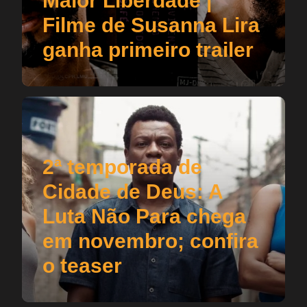
Maior Liberdade |
Filme de Susanna Lira
ganha primeiro trailer
2ª temporada de
Cidade de Deus: A
Luta Não Para chega
em novembro; confira
o teaser