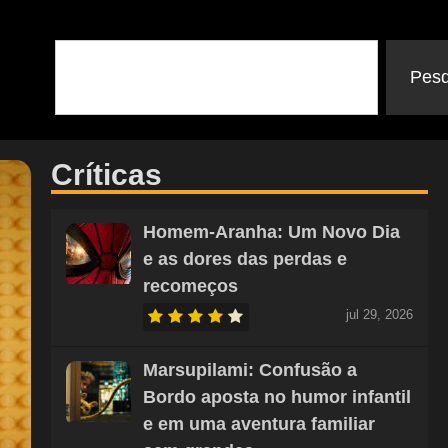
Pesq
Críticas
Homem-Aranha: Um Novo Dia
e as dores das perdas e
recomeços
jul 29, 2026
Marsupilami: Confusão a
Bordo aposta no humor infantil
e em uma aventura familiar