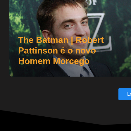
The Batman | Robert
Pattinson é o novo
Homem Morcego
L