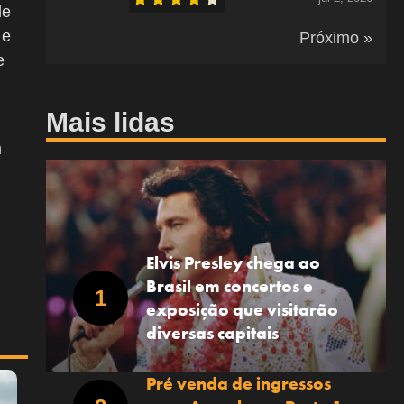
de
e
Próximo »
e
Mais lidas
m
Elvis Presley chega ao
Brasil em concertos e
exposição que visitarão
diversas capitais
Pré venda de ingressos