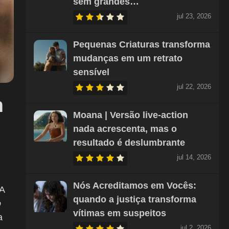
sem grandes…
jul 23, 2026
Pequenas Criaturas transforma
mudanças em um retrato
sensível
jul 22, 2026
m
Moana | Versão live-action
nada acrescenta, mas o
resultado é deslumbrante
jul 14, 2026
Nós Acreditamos em Vocês:
 A
quando a justiça transforma
o
vítimas em suspeitos
a
jul 2, 2026