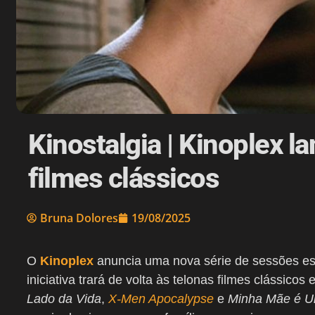
Kinostalgia | Kinoplex l
filmes clássicos
Bruna Dolores
19/08/2025
O
Kinoplex
anuncia uma nova série de sessões esp
iniciativa trará de volta às telonas filmes clássicos
Lado da Vida
,
X-Men Apocalypse
e
Minha Mãe é 