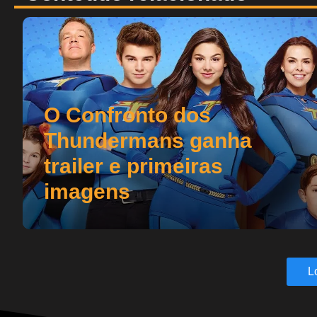
O Confronto dos
Thundermans ganha
trailer e primeiras
imagens
L