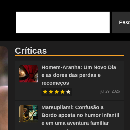
Pesq
Críticas
Homem-Aranha: Um Novo Dia
e as dores das perdas e
recomeços
jul 29, 2026
Marsupilami: Confusão a
Bordo aposta no humor infantil
e em uma aventura familiar