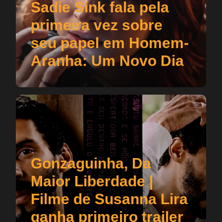
Sadie Sink fala pela
primeira vez sobre
seu papel em Homem-
Aranha: Um Novo Dia
Gonzaguinha, Da
Maior Liberdade |
Filme de Susanna Lira
ganha primeiro trailer