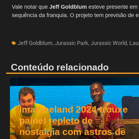
Vale notar que
Jeff Goldblum
esteve presente em
sequência da franquia. O projeto tem previsão de e
Jeff Goldblum
,
Jurassic Park
,
Jurassic World
,
Lau
Conteúdo relacionado
Imagineland 2024 trouxe
painel repleto de
nostalgia com astros de