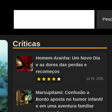
Pesq
Críticas
Homem-Aranha: Um Novo Dia
e as dores das perdas e
recomeços
jul 29, 2026
Marsupilami: Confusão a
Bordo aposta no humor infantil
e em uma aventura familiar