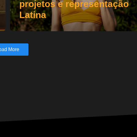
projetos e representação
Latina
oad More