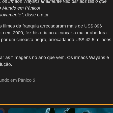
os irmãos Wayans finalmente vão dar aos fãs o que
do Mundo em Pânico!
 novamente”,
disse o ator.
os filmes da franquia arrecadaram mais de US$ 896
ado em 2000, fez história ao alcançar a maior abertura
do por um cineasta negro, arrecadando US$ 42,5 milhões
çar as filmagens no ano que vem. Os irmãos Wayans e
dução.
undo em Pânico 6