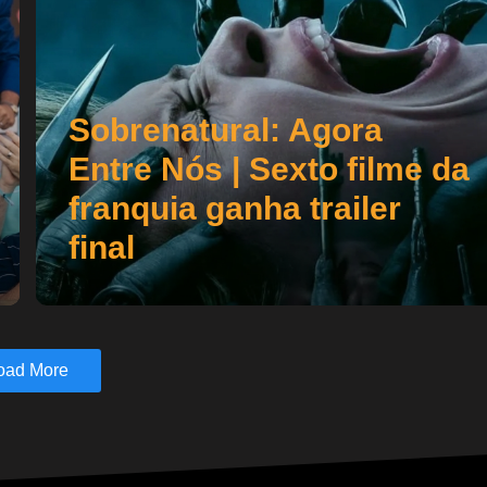
Sobrenatural: Agora
Entre Nós | Sexto filme da
franquia ganha trailer
final
oad More