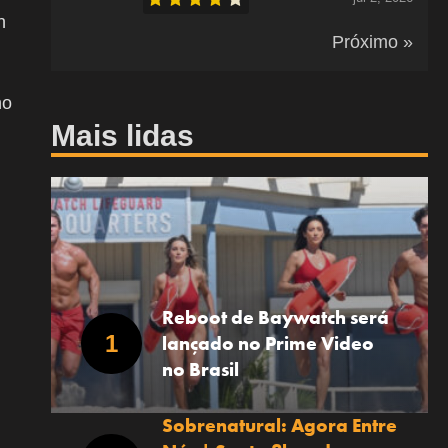
n
Próximo »
no
Mais lidas
Reboot de Baywatch será
lançado no Prime Video
no Brasil
Sobrenatural: Agora Entre