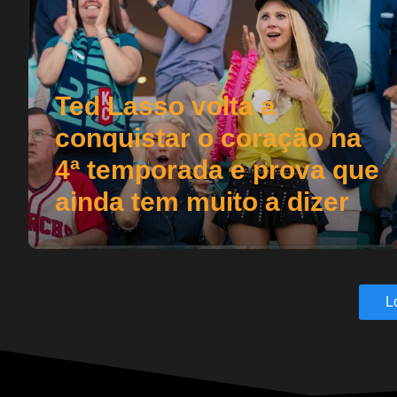
Ted Lasso volta a
conquistar o coração na
4ª temporada e prova que
ainda tem muito a dizer
L