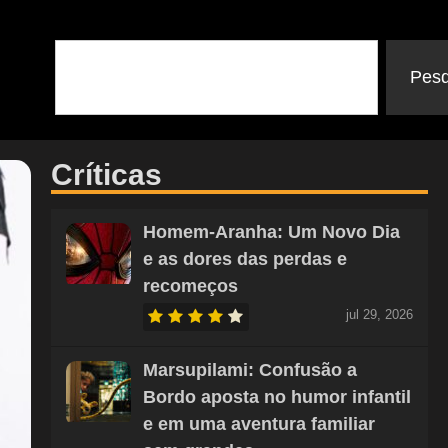
Pesq
Críticas
Homem-Aranha: Um Novo Dia
e as dores das perdas e
recomeços
jul 29, 2026
Marsupilami: Confusão a
Bordo aposta no humor infantil
e em uma aventura familiar