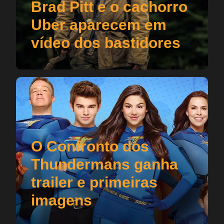
Brad Pitt e o cachorro
Uber aparecem em
vídeo dos bastidores
O Confronto dos
Thundermans ganha
trailer e primeiras
imagens