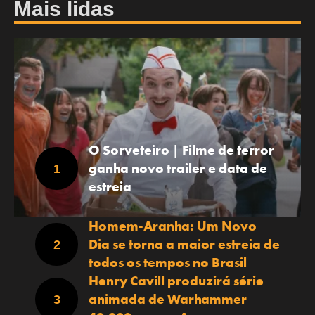
Mais lidas
O Sorveteiro | Filme de terror
ganha novo trailer e data de
estreia
Homem-Aranha: Um Novo
Dia se torna a maior estreia de
todos os tempos no Brasil
Henry Cavill produzirá série
animada de Warhammer