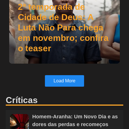
2ª temporada de
Cidade de Deus: A
Luta Não Para chega
em novembro; confira
o teaser
Load More
Críticas
Homem-Aranha: Um Novo Dia e as
dores das perdas e recomeços