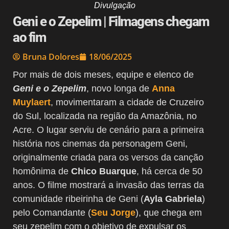
Divulgação
Geni e o Zepelim | Filmagens chegam
ao fim
Bruna Dolores
18/06/2025
Por mais de dois meses, equipe e elenco de
Geni e o Zepelim
, novo longa de
Anna
Muylaert
, movimentaram a cidade de Cruzeiro
do Sul, localizada na região da Amazônia, no
Acre. O lugar serviu de cenário para a primeira
história nos cinemas da personagem Geni,
originalmente criada para os versos da canção
homônima de
Chico Buarque
, há cerca de 50
anos. O filme mostrará a invasão das terras da
comunidade ribeirinha de Geni (
Ayla Gabriela
)
pelo Comandante (
Seu Jorge
), que chega em
seu zepelim com o objetivo de expulsar os