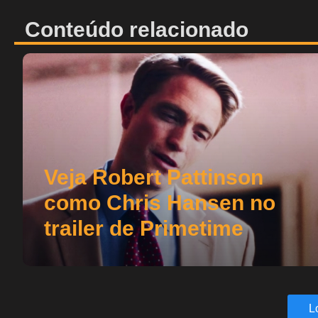
Conteúdo relacionado
Veja Robert Pattinson
como Chris Hansen no
trailer de Primetime
L