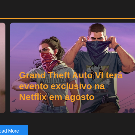
Grand Theft Auto VI terá
evento exclusivo na
Netflix em agosto
oad More