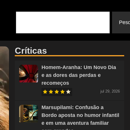
Pesq
Críticas
Homem-Aranha: Um Novo Dia
e as dores das perdas e
recomeços
jul 29, 2026
Marsupilami: Confusão a
Bordo aposta no humor infantil
e em uma aventura familiar