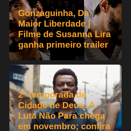
Gonzaguinha, Da
Maior Liberdade |
Filme de Susanna Lira
ganha primeiro trailer
2ª temporada de
Cidade de Deus: A
Luta Não Para chega
em novembro; confira