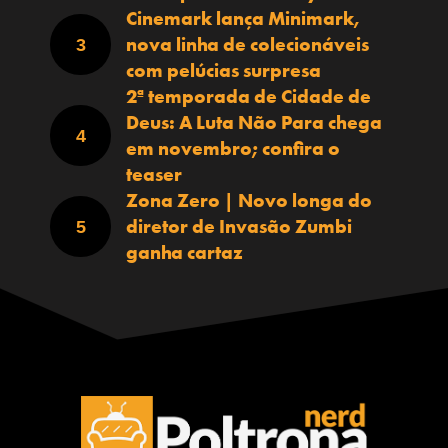
Cinemark lança Minimark,
nova linha de colecionáveis
com pelúcias surpresa
2ª temporada de Cidade de
Deus: A Luta Não Para chega
em novembro; confira o
teaser
Zona Zero | Novo longa do
diretor de Invasão Zumbi
ganha cartaz