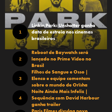
Linkin Park: Unshatter ganha
data de estreia nos cinemas
brasileiros
Reboot de Baywatch será
lançado no Prime Video no
Brasil
Filhos de Sangue e Osso |
Elenco e equipe comentam
sobre o mundo de Orïsha
Noite Ainda Mais Infeliz |
Sequência com David Harbour
ganha trailer
Paris Filmes divulga novo