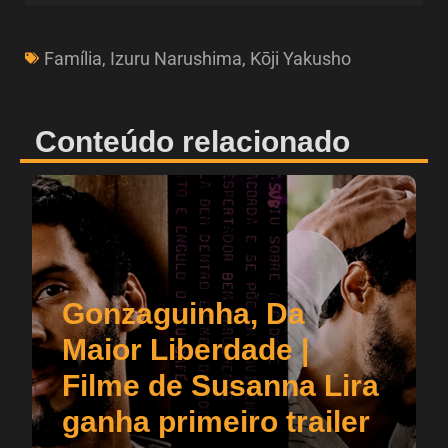
Família
,
Izuru Narushima
,
Kōji Yakusho
Conteúdo relacionado
Gonzaguinha, Da
Maior Liberdade |
Filme de Susanna Lira
ganha primeiro trailer