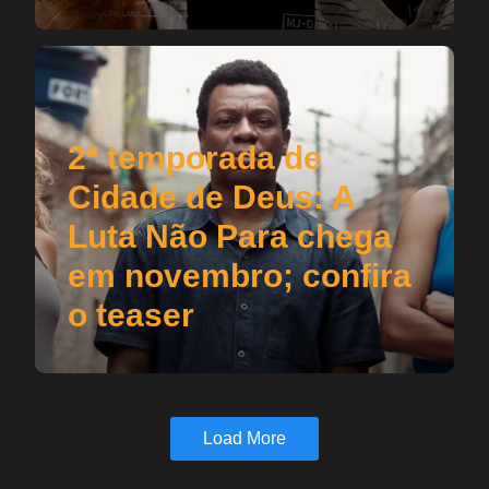
2ª temporada de
Cidade de Deus: A
Luta Não Para chega
em novembro; confira
o teaser
Load More