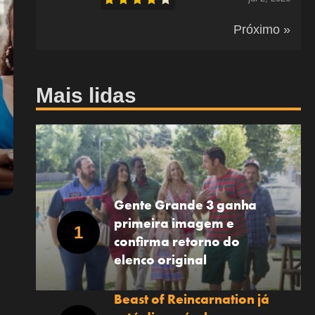
Próximo »
Mais lidas
Gente Grande 3 ganha
primeira imagem e
confirma retorno do
elenco original
Beast of Reincarnation já