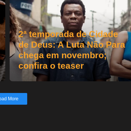
2ª temporada de Cidade
de Deus: A Luta Não Para
chega em novembro;
confira o teaser
oad More