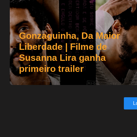
Gonzaguinha, Da Maior
Liberdade | Filme de
Susanna Lira ganha
primeiro trailer
L