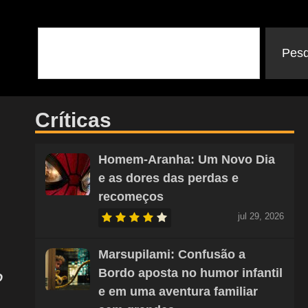
Pesq
Críticas
Homem-Aranha: Um Novo Dia
e as dores das perdas e
recomeços
jul 29, 2026
Marsupilami: Confusão a
Bordo aposta no humor infantil
O
e em uma aventura familiar