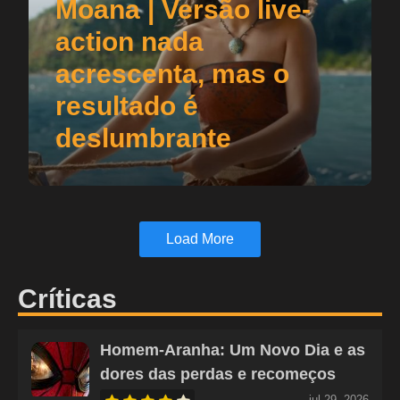
Moana | Versão live-
action nada
acrescenta, mas o
resultado é
deslumbrante
Load More
Críticas
Homem-Aranha: Um Novo Dia e as
dores das perdas e recomeços
jul 29, 2026