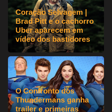
Coração Selvagem |
Brad Pitt e o cachorro
Uber aparecem em
vídeo dos bastidores
O Confronto dos
Thundermans ganha
trailer e primeiras