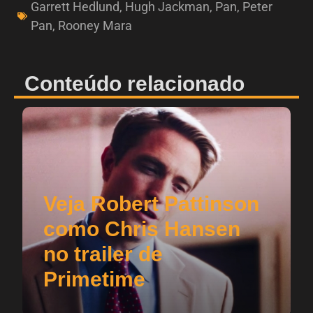
Garrett Hedlund
,
Hugh Jackman
,
Pan
,
Peter
Pan
,
Rooney Mara
Conteúdo relacionado
Veja Robert Pattinson
como Chris Hansen
no trailer de
Primetime