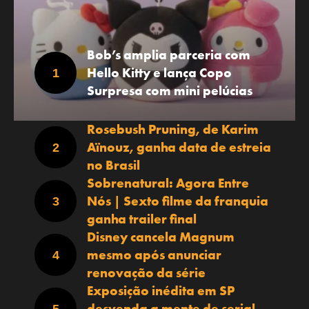
Bob’s amplia parceria com
Hello Kitty e lança Copo
Surpresa com mini pelúcias
Rosebush Pruning, de Karim
Aïnouz, ganha data de estreia
no Brasil
Sobrenatural: Agora Entre
Nós | Sexto filme da franquia
ganha trailer final
Disney cancela Magnum
mesmo após anunciar
renovação da série
Exposição inédita em SP
desvenda a mente de serial