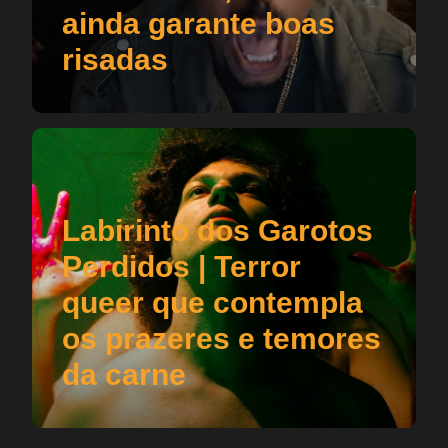
ainda garante boas
risadas
Labirinto dos Garotos
Perdidos | Terror
queer que contempla
os prazeres e temores
da carne