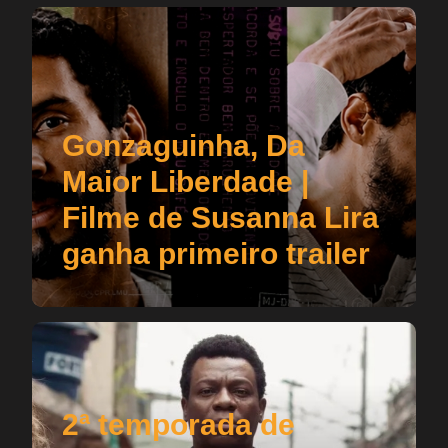
Gonzaguinha, Da
Maior Liberdade |
Filme de Susanna Lira
ganha primeiro trailer
2ª temporada de