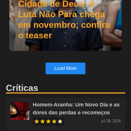
Cidade de Deus: A
Luta Não Para chega
em novembro; confira
o teaser
Load More
Críticas
Homem-Aranha: Um Novo Dia e as
dores das perdas e recomeços
jul 29, 2026