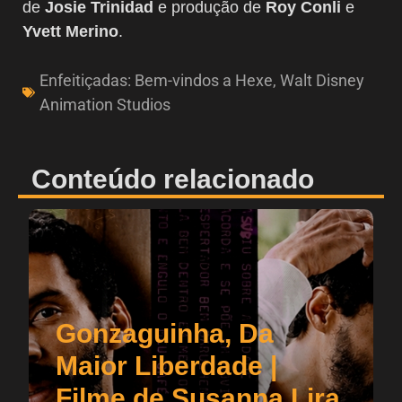
de
Josie Trinidad
e produção de
Roy Conli
e
Yvett Merino
.
Enfeitiçadas: Bem-vindos a Hexe
,
Walt Disney
Animation Studios
Conteúdo relacionado
Gonzaguinha, Da
Maior Liberdade |
Filme de Susanna Lira