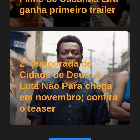
ganha primeiro trailer
2ª temporada de
Cidade de Deus: A
Luta Não Para chega
em novembro; confira
o teaser