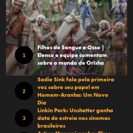
Filhos de Sangue e Osso |
Elenco e equipe comentam
sobre o mundo de Orïsha
Sadie Sink fala pela primeira
vez sobre seu papel em
Homem-Aranha: Um Novo
Dia
Linkin Park: Unshatter ganha
data de estreia nos cinemas
brasileiros