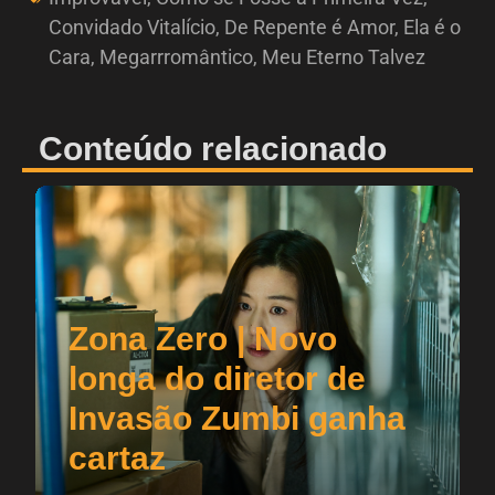
Convidado Vitalício
,
De Repente é Amor
,
Ela é o
Cara
,
Megarrromântico
,
Meu Eterno Talvez
Conteúdo relacionado
Zona Zero | Novo
longa do diretor de
Invasão Zumbi ganha
cartaz