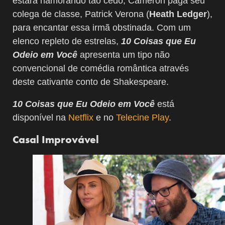
estará namorando tão cedo, Cameron paga seu
colega de classe, Patrick Verona (
Heath Ledger
),
para encantar essa irmã obstinada. Com um
elenco repleto de estrelas,
10 Coisas que Eu
Odeio em Você
apresenta um tipo não
convencional de comédia romântica através
deste cativante conto de Shakespeare.
10 Coisas que Eu Odeio em Você
está
disponível na
Netflix
e no
Telecine Play
.
Casal Improvável