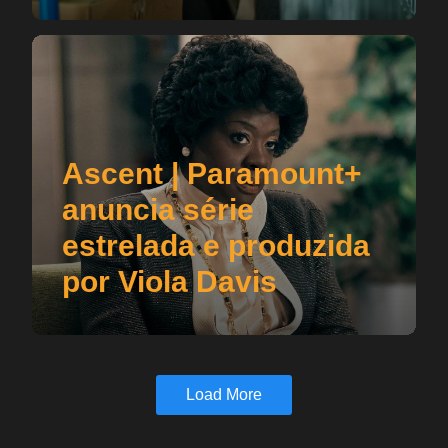
Ascent | Paramount+
anuncia série
estrelada e produzida
por Viola Davis
Load More