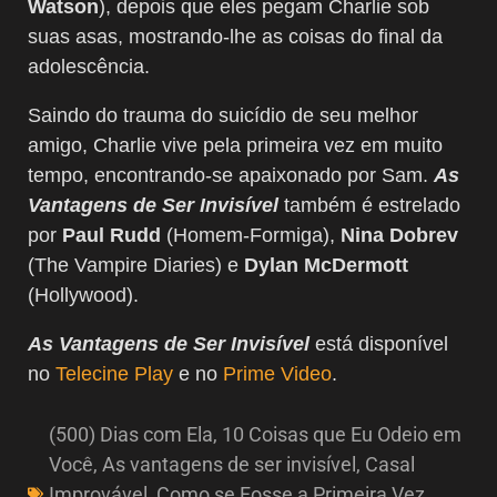
Watson
), depois que eles pegam Charlie sob
suas asas, mostrando-lhe as coisas do final da
adolescência.
Saindo do trauma do suicídio de seu melhor
amigo, Charlie vive pela primeira vez em muito
tempo, encontrando-se apaixonado por Sam.
As
Vantagens de Ser Invisível
também é estrelado
por
Paul Rudd
(Homem-Formiga),
Nina Dobrev
(The Vampire Diaries) e
Dylan McDermott
(Hollywood).
As Vantagens de Ser Invisível
está disponível
no
Telecine Play
e no
Prime Video
.
(500) Dias com Ela
,
10 Coisas que Eu Odeio em
Você
,
As vantagens de ser invisível
,
Casal
Improvável
,
Como se Fosse a Primeira Vez
,