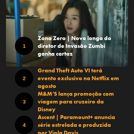
Zona Zero | Novo longa do
diretor de Invasão Zumbi
ganha cartaz
Grand Theft Auto VI terá
evento exclusivo na Netflix em
agosto
M&M’S lança promoção com
viagem para cruzeiro da
Disney
Ascent | Paramount+ anuncia
série estrelada e produzida
por Viola Davis