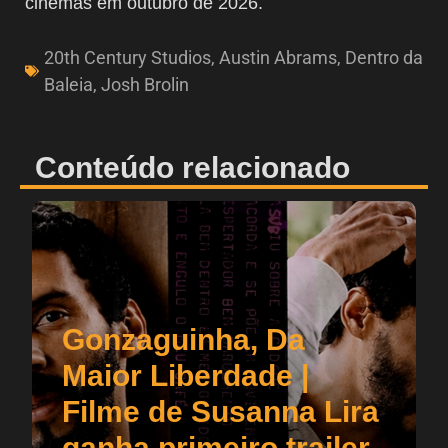
cinemas em outubro de 2026.
20th Century Studios
,
Austin Abrams
,
Dentro da
Baleia
,
Josh Brolin
Conteúdo relacionado
Gonzaguinha, Da
Maior Liberdade |
Filme de Susanna Lira
ganha primeiro trailer