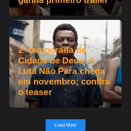
2ª temporada de
Cidade de Deus: A
Luta Não Para chega
em novembro; confira
o teaser
Load More