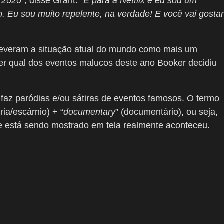
 2020”
, disse Grant.
“É para a Netflix e eu sou um
o. Eu sou muito repelente, na verdade! E você vai gostar
reveram a situação atual do mundo como mais um
ver qual dos eventos malucos deste ano Booker decidiu
az paródias e/ou sátiras de eventos famosos. O termo
ria/escárnio) + “
documentary
” (documentário), ou seja,
ue está sendo mostrado em tela realmente aconteceu.