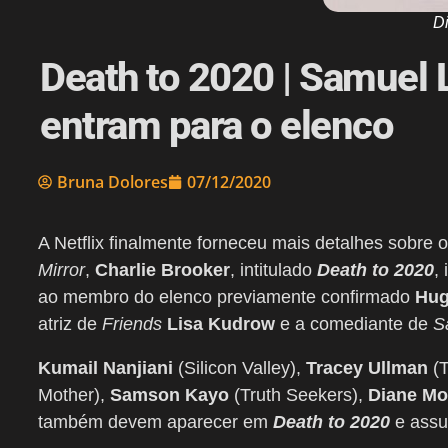
D
Death to 2020 | Samuel 
entram para o elenco
Bruna Dolores
07/12/2020
A Netflix finalmente forneceu mais detalhes sobre
Mirror
,
Charlie Brooker
, intitulado
Death to 2020
,
ao membro do elenco previamente confirmado
Hug
atriz de
Friends
Lisa Kudrow
e a comediante de
S
Kumail Nanjiani
(Silicon Valley),
Tracey Ullman
(T
Mother),
Samson Kayo
(Truth Seekers),
Diane Mo
também devem aparecer em
Death to 2020
e assu