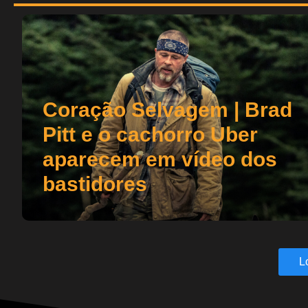
Coração Selvagem | Brad
Pitt e o cachorro Uber
aparecem em vídeo dos
bastidores
L