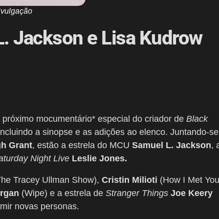
ivulgação
L. Jackson e Lisa Kudrow
 o próximo mocumentário* especial do criador de
Black
 incluindo a sinopse e as adições ao elenco. Juntando-se
h Grant
, estão a estrela do MCU
Samuel L. Jackson
, 
aturday Night Live
Leslie Jones.
he Tracey Ullman Show),
Cristin Milioti
(How I Met You
rgan
(Wipe) e a estrela de
Stranger Things
Joe Keery
mir novas personas.