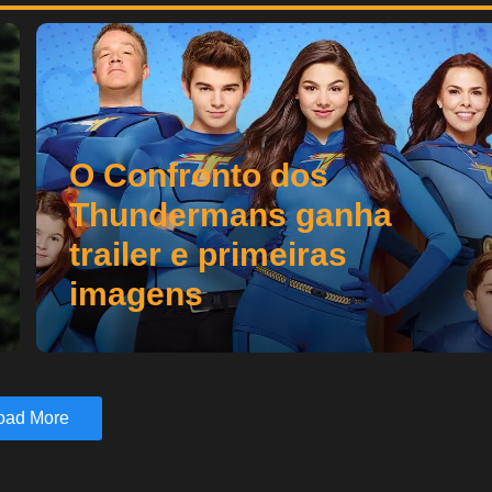
O Confronto dos
Thundermans ganha
trailer e primeiras
imagens
oad More