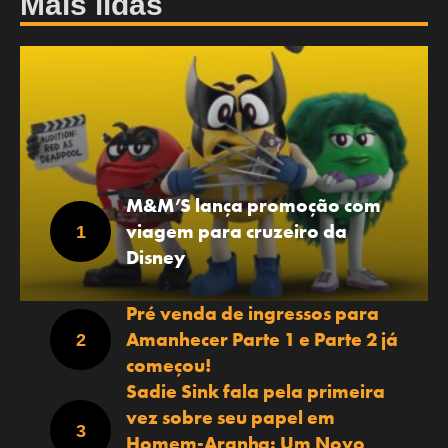
Mais lidas
M&M’S lança promoção com
viagem para cruzeiro da
Disney
Pré venda de ingressos para
Amanhecer Parte 1 e Parte 2 já
começou!
Sadie Sink fala pela primeira
vez sobre seu papel em
Homem-Aranha: Um Novo