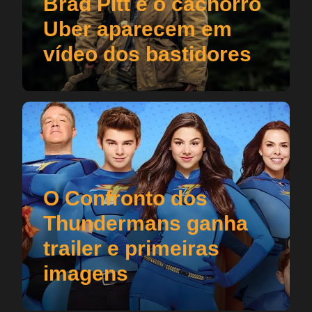
Brad Pitt e o cachorro
Uber aparecem em
vídeo dos bastidores
O Confronto dos
Thundermans ganha
trailer e primeiras
imagens