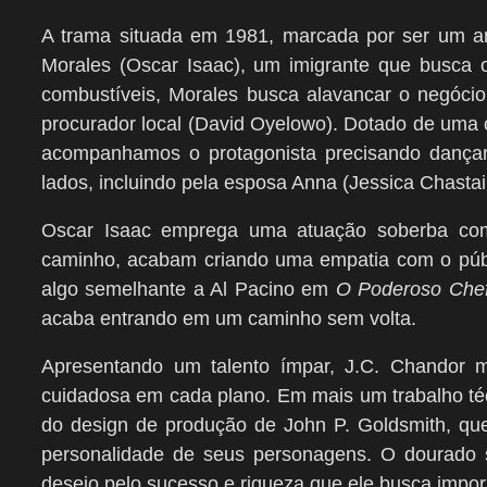
A trama situada em 1981, marcada por ser um an
Morales (Oscar Isaac), um imigrante que busc
combustíveis, Morales busca alavancar o negócio
procurador local (David Oyelowo). Dotado de uma 
acompanhamos o protagonista precisando dançar
lados, incluindo pela esposa Anna (Jessica Chastai
Oscar Isaac emprega uma atuação soberba com
caminho, acabam criando uma empatia com o públ
algo semelhante a Al Pacino em
O Poderoso Che
acaba entrando em um caminho sem volta.
Apresentando um talento ímpar, J.C. Chandor
cuidadosa em cada plano. Em mais um trabalho téc
do design de produção de John P. Goldsmith, que 
personalidade de seus personagens. O dourado 
desejo pelo sucesso e riqueza que ele busca impo