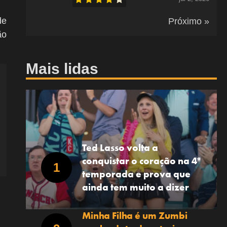
de
Próximo »
ão
Mais lidas
Ted Lasso volta a
conquistar o coração na 4ª
temporada e prova que
ainda tem muito a dizer
Minha Filha é um Zumbi