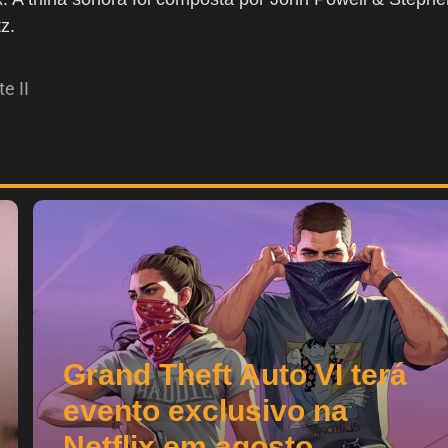
z.
e II
Grand Theft Auto VI terá
evento exclusivo na
Netflix em agosto