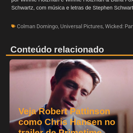
Schwartz, com música e letras de Stephen Schwart
Colman Domingo
,
Universal Pictures
,
Wicked: Part
Conteúdo relacionado
Veja Robert Pattinson
como Chris Hansen no
trailer de Primetime