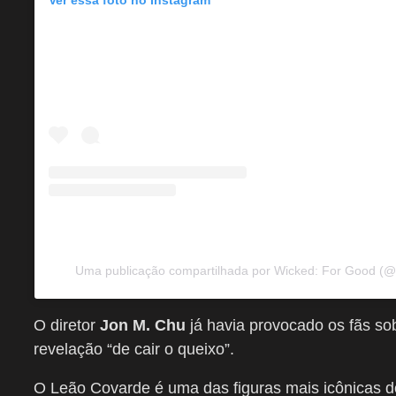
Ver essa foto no Instagram
Uma publicação compartilhada por Wicked: For Good (
O diretor
Jon M. Chu
já havia provocado os fãs so
revelação “de cair o queixo”.
O Leão Covarde é uma das figuras mais icônicas d