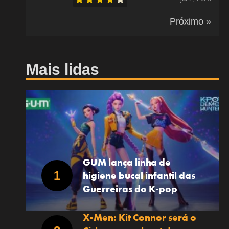
Próximo »
Mais lidas
GUM lança linha de
higiene bucal infantil das
Guerreiras do K-pop
X-Men: Kit Connor será o