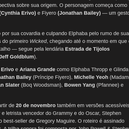
rspectiva sobre sua origem. O personagem começa como
(Cynthia Erivo)
e Fiyero
(Jonathan Bailey)
— um gest
o por sua covardia e culpando Elphaba pelo rumo de sua
s do primeiro
Wicked
, chegando até o momento em que 
talho — segue pela lendária
Estrada de Tijolos
Jeff Goldblum
).
 Erivo
e
Ariana Grande
como Elphaba Thropp e Glinda
athan Bailey
(Príncipe Fiyero),
Michelle Yeoh
(Madam
n Slater
(Boq Woodsman),
Bowen Yang
(Pfannee) e
rtir de
20 de novembro
também em versões acessíveis
r e letrista vencedor do Grammy e do Oscar, Stephen
o best-seller de Gregory Maguire. O roteiro é assinado
A trilha sonora foi composta por John Powell & Stephe