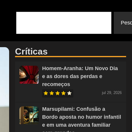
Pesq
Críticas
Homem-Aranha: Um Novo Dia
e as dores das perdas e
recomeços
jul 29, 2026
Marsupilami: Confusão a
Bordo aposta no humor infantil
e em uma aventura familiar