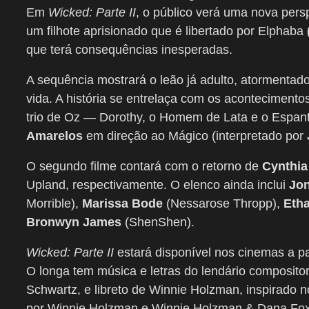
Em
Wicked: Parte II
, o público verá uma nova pe
um filhote aprisionado que é libertado por Elphaba
que terá consequências inesperadas.
A sequência mostrará o leão já adulto, atormentad
vida. A história se entrelaça com os acontecimento
trio de Oz — Dorothy, o Homem de Lata e o Espan
Amarelos
em direção ao Mágico (interpretado por
O segundo filme contará com o retorno de
Cynthia
Upland, respectivamente. O elenco ainda inclui
Jon
Morrible),
Marissa Bode
(Nessarose Thropp),
Etha
Bronwyn James
(ShenShen).
Wicked: Parte II
estará disponível nos cinemas a pa
O longa tem música e letras do lendário composito
Schwartz, e libreto de Winnie Holzman, inspirado n
por Winnie Holzman e Winnie Holzman & Dana Fox. 