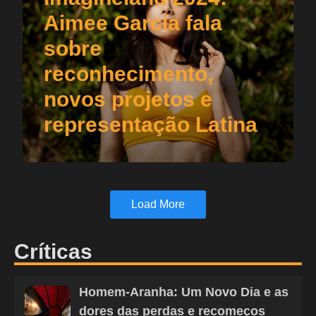
Aimee Garcia fala
sobre
reconhecimento,
novos projetos e
representação Latina
Load More
Críticas
Homem-Aranha: Um Novo Dia e as
dores das perdas e recomeços