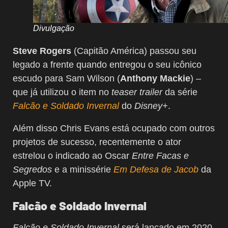
Divulgação
Steve Rogers
(Capitão América) passou seu
legado a frente quando entregou o seu icônico
escudo para Sam Wilson (
Anthony Mackie
) –
que já utilizou o item no
teaser trailer
da série
Falcão e Soldado Invernal
do
Disney+
.
Além disso Chris Evans está ocupado com outros
projetos de sucesso, recentemente o ator
estrelou o indicado ao Oscar
Entre Facas e
Segredos
e a minissérie
Em Defesa de Jacob
da
Apple TV.
Falcão e Soldado Invernal
Falcão e Soldado Invernal
será lançado em 2020