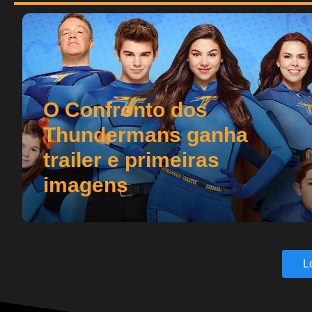
O Confronto dos
Thundermans ganha
trailer e primeiras
imagens
L