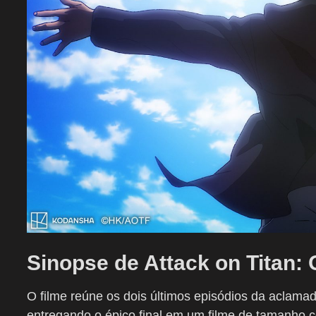
Sinopse de
Attack on Titan:
O filme reúne os dois últimos episódios da aclama
entregando o épico final em um filme de tamanho c