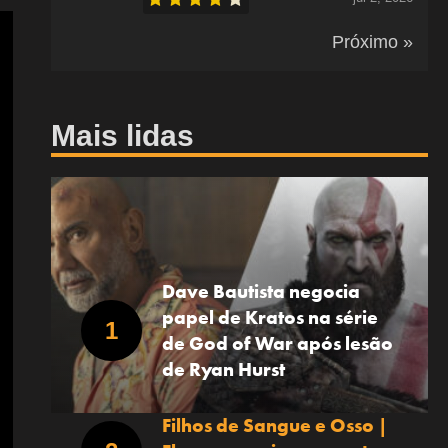
Próximo »
Mais lidas
Dave Bautista negocia
papel de Kratos na série
de God of War após lesão
de Ryan Hurst
Filhos de Sangue e Osso |