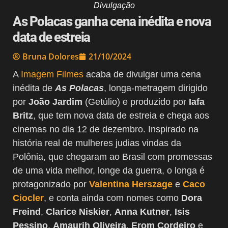
Divulgação
As Polacas ganha cena inédita e nova
data de estreia
Bruna Dolores
21/10/2024
A
Imagem Filmes
acaba de divulgar uma cena
inédita de
As Polacas
, longa-metragem dirigido
por
João Jardim
(Getúlio) e produzido por
Iafa
Britz
, que tem nova data de estreia e chega aos
cinemas no dia 12 de dezembro. Inspirado na
história real de mulheres judias vindas da
Polônia, que chegaram ao Brasil com promessas
de uma vida melhor, longe da guerra, o longa é
protagonizado por
Valentina Herszage
e
Caco
Ciocler
, e conta ainda com nomes como
Dora
Freind
,
Clarice Niskier
,
Anna Kutner
,
Isis
Pessino
,
Amaurih Oliveira
,
Erom Cordeiro
e