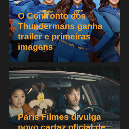
O Confronto dos
Thundermans ganha
trailer e primeiras
imagens
Paris Filmes divulga
novo cartaz oficial de