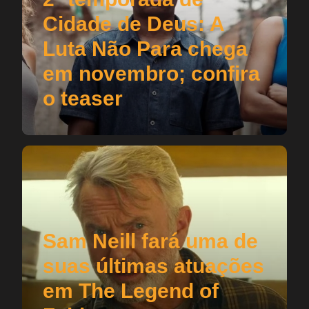
Cidade de Deus: A
Luta Não Para chega
em novembro; confira
o teaser
Sam Neill fará uma de
suas últimas atuações
em The Legend of