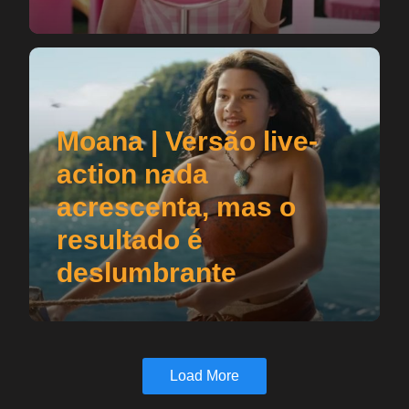
Moana | Versão live-
action nada
acrescenta, mas o
resultado é
deslumbrante
Load More