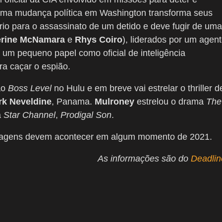
o uma mudança política em Washington transforma seus
ório para o assassinato de um detido e deve fugir de uma
erine McNamara
e
Rhys Coiro
), liderados por um agen
um pequeno papel como oficial de inteligência
a caçar o espião.
ão
Boss Level
no Hulu e em breve vai estrelar o thriller d
rk Neveldine
, Panama.
Mulroney
estrelou o drama
The
a
Star Channel
,
Prodigal Son
.
ilmagens devem acontecer em algum momento de 2021.
As informações são do
Deadlin