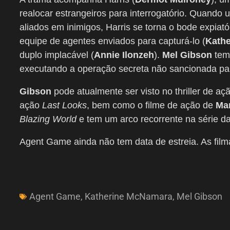
realocar estrangeiros para interrogatório. Quand
aliados em inimigos, Harris se torna o bode expiat
equipe de agentes enviados para capturá-lo (
Kath
duplo implacável (
Annie Ilonzeh
).
Mel Gibson
tem 
executando a operação secreta não sancionada par
Gibson
pode atualmente ser visto no thriller de aç
ação
Last Looks
, bem como o filme de ação de
Ma
Blazing World
e tem um arco recorrente na série d
Agent Game ainda não tem data de estreia. As f
Agent Game
,
Katherine McNamara
,
Mel Gibson