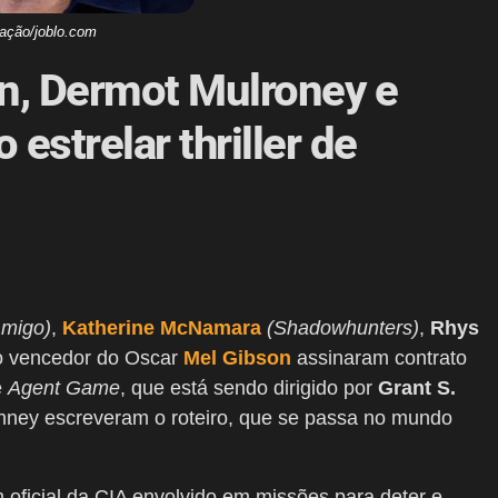
gação/joblo.com
n, Dermot Mulroney e
strelar thriller de
migo)
,
Katherine McNamara
(Shadowhunters)
,
Rhys
o vencedor do Oscar
Mel Gibson
assinaram contrato
e
Agent Game
, que está sendo dirigido por
Grant S.
nney escreveram o roteiro, que se passa no mundo
m oficial da CIA envolvido em missões para deter e