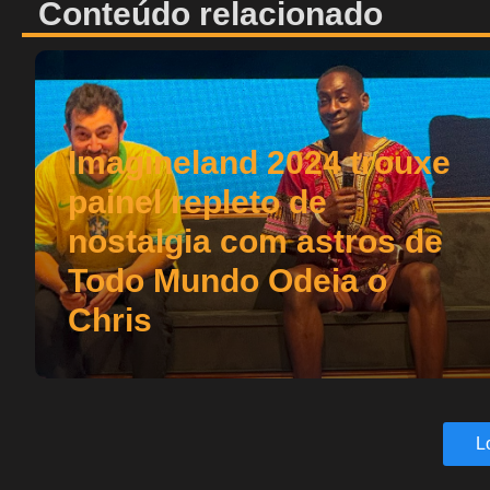
Conteúdo relacionado
Imagineland 2024 trouxe
painel repleto de
nostalgia com astros de
Todo Mundo Odeia o
Chris
L