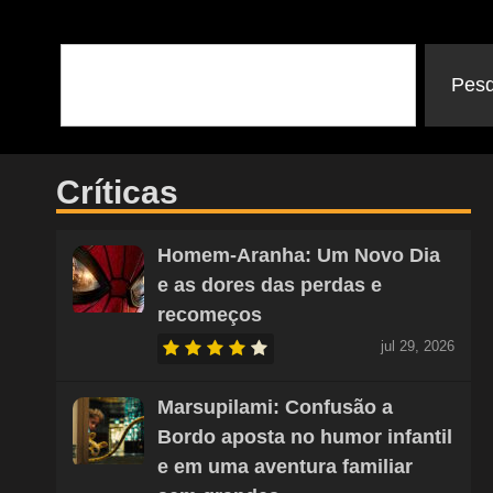
Pesq
Críticas
Homem-Aranha: Um Novo Dia
e as dores das perdas e
recomeços
jul 29, 2026
Marsupilami: Confusão a
Bordo aposta no humor infantil
e em uma aventura familiar