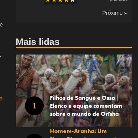
Próximo »
te
Mais lidas
e
Filhos de Sangue e Osso |
e
.
Elenco e equipe comentam
sobre o mundo de Orïsha
Homem-Aranha: Um