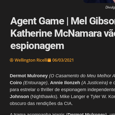
Divul
Agent Game | Mel Gibso
Katherine McNamara vão e
espionagem
Wellington Ricelli
06/03/2021
Dermot Mulroney
(O Casamento do Meu Melhor A
Coiro
(Entourage)
,
Annie Ilonzeh
(A Justiceira)
e 
para estrelar o thriller de espionagem independent
Johnson
(Nighthawks). Mike Langer e Tyler W. Ko
obscuro das rendições da CIA.
A trama acompanha Harris (
Dermot Mulroney
), u