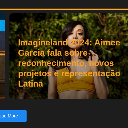
Imagineland 2024: Aimee
Garcia fala sobre
reconhecimento, novos
projetos e representação
Latina
oad More