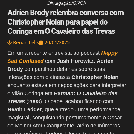
Divulgação/GROK
Adrien Brody relembra conversa com
Christopher Nolan para papel do
Coringa em O Cavaleiro das Trevas
Renan Lelis
20/01/2025
Em uma recente entrevista ao podcast
Happy
Sad Confused
com
Josh Horowitz
,
Adrien
Brody
compartilhou detalhes sobre suas
interações com o cineasta
Christopher Nolan
enquanto estava em negociações para interpretar
o vilão Coringa em
Batman: O Cavaleiro das
Trevas
(2008). O papel acabou ficando com
Heath Ledger
, que entregou uma performance
magistral, conquistando postumamente o Oscar
de Melhor Ator Coadjuvante, além de inúmeros
outros prêmios. Ledger faleceu tragicamente