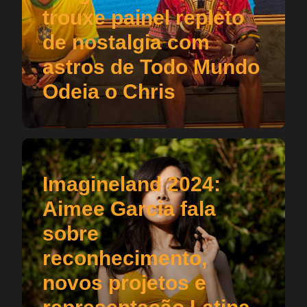
trouxe painel repleto
de nostalgia com
astros de Todo Mundo
Odeia o Chris
Imagineland 2024:
Aimee Garcia fala
sobre
reconhecimento,
novos projetos e