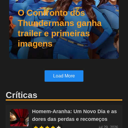
O Confronto dos
Thundermans ganha
trailer e primeiras
imagens
Load More
Críticas
Homem-Aranha: Um Novo Dia e as
dores das perdas e recomeços
jul 29, 2026