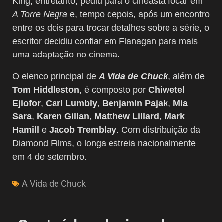
King, entretanto, pediu para o cineasta focar em
A Torre Negra
e, tempo depois, após um encontro
entre os dois para trocar detalhes sobre a série, o
escritor decidiu confiar em Flanagan para mais
uma adaptação no cinema.
O elenco principal de
A Vida de Chuck
, além de
Tom Hiddleston
, é composto por
Chiwetel
Ejiofor
,
Carl Lumbly
,
Benjamin Pajak
,
Mia
Sara
,
Karen Gillan
,
Matthew Lillard
,
Mark
Hamill
e
Jacob Tremblay
. Com distribuição da
Diamond Films, o longa estreia nacionalmente
em 4 de setembro.
A Vida de Chuck