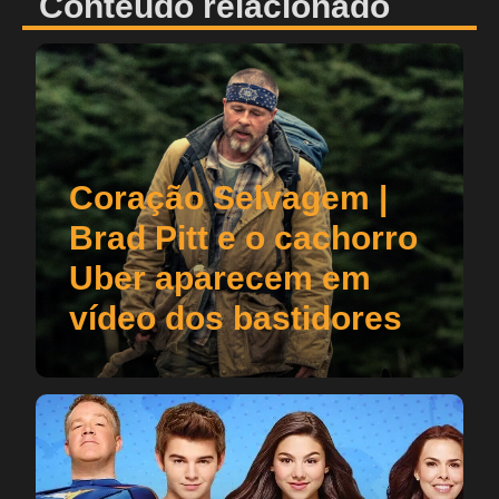
Conteúdo relacionado
Coração Selvagem |
Brad Pitt e o cachorro
Uber aparecem em
vídeo dos bastidores