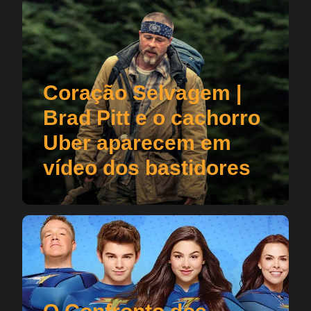
Coração Selvagem |
Brad Pitt e o cachorro
Uber aparecem em
vídeo dos bastidores